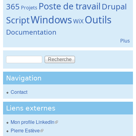
Poste de travail
365
Drupal
Projets
Windows
Outils
Script
WiX
Documentation
Plus
Recherche
Formulaire de recherche
Navigation
Contact
Liens externes
Mon profile LinkedIn
(le lien est externe)
Pierre Estève
(le lien est externe)