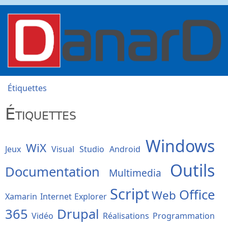
Aller au contenu principal
danard.net
Étiquettes
Vous êtes ici
Étiquettes
Windows
WiX
Jeux
Visual Studio
Android
Outils
Documentation
Multimedia
Script
Office
Web
Xamarin
Internet Explorer
365
Drupal
Vidéo
Réalisations
Programmation