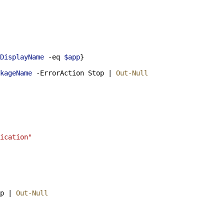
DisplayName
-eq
$app
}
kageName
-
ErrorAction Stop 
|
Out-Null
ication"
p 
|
Out-Null