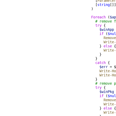
    [
Parameter
    [
string
[]]
  )
  Foreach
 (
$ap
    # remove f
    try
 {
      $winApp
      if
 (
$nul
        Remove
        Write-
      } 
else
 {
        Write-
      }
    } 
    catch
 {
      $err
=
 $
      Write-Ho
      Write-Ho
    }
    # remove p
    try
 {
      $winPkg
      if
 (
$nul
        Remove
        Write-
      }
else
 {
        Write-