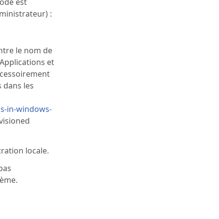
hode est
inistrateur) :
ntre le nom de
Applications et
 accessoirement
 dans les
s-in-windows-
ovisioned
ration locale.
 pas
tème.