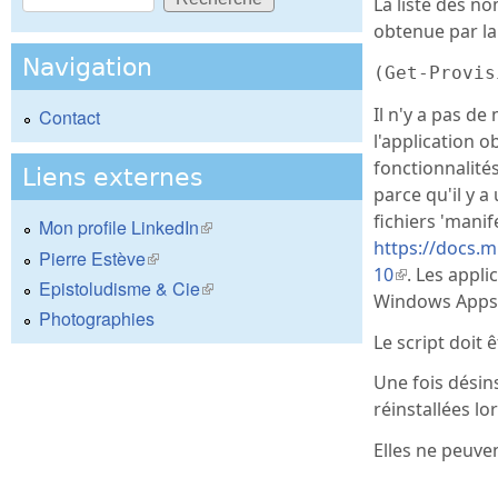
La liste des n
Formulaire de recherche
obtenue par la
Navigation
(Get-Provis
Il n'y a pas d
Contact
l'application 
fonctionnalités
Liens externes
parce qu'il y 
fichiers 'manife
Mon profile LinkedIn
(le lien est externe)
https://docs.
Pierre Estève
(le lien est externe)
10
(le lien est 
. Les appli
Epistoludisme & Cie
(le lien est externe)
Windows Apps
Photographies
Le script doit
Une fois désin
réinstallées l
Elles ne peuven