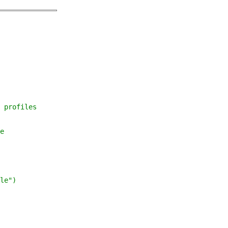
 profiles
e
le")