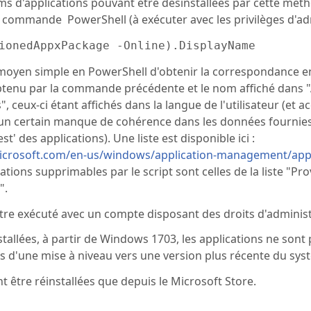
oms d'applications pouvant être désinstallées par cette mét
 commande PowerShell (à exécuter avec les privilèges d'adm
ionedAppxPackage -Online).DisplayName
e moyen simple en PowerShell d'obtenir la correspondance e
obtenu par la commande précédente et le nom affiché dans "
", ceux-ci étant affichés dans la langue de l'utilisateur (et
a un certain manque de cohérence dans les données fournies
st' des applications). Une liste est disponible ici :
microsoft.com/en-us/windows/application-management/app
externe)
cations supprimables par le script sont celles de la liste "Pr
".
 être exécuté avec un compte disposant des droits d'administ
stallées, à partir de Windows 1703, les applications ne sont
ors d'une mise à niveau vers une version plus récente du sys
t être réinstallées que depuis le Microsoft Store.