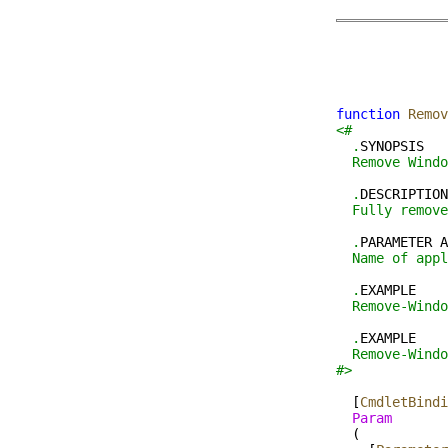
function
Remov
<#
  .
SYNOPSIS
  Remove Windo
  .
DESCRIPTION
  Fully remove
  .
PARAMETER
A
  Name of app
  .
EXAMPLE
  Remove-Windo
  .
EXAMPLE
  Remove-Windo
#>
  [
CmdletBindi
  Param
  (