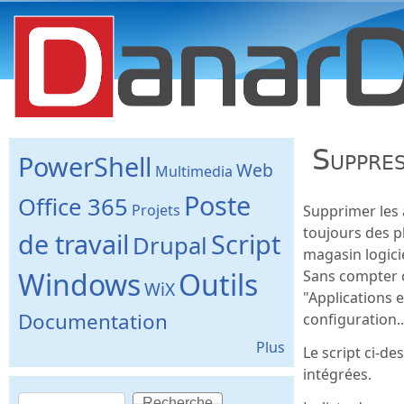
danard.net
Suppres
PowerShell
Web
Multimedia
Poste
Office 365
Projets
Supprimer les 
toujours des p
de travail
Script
Drupal
magasin logicie
Windows
Outils
Sans compter c
WiX
"Applications 
Documentation
configuration..
Plus
Le script ci-d
intégrées.
Recherche