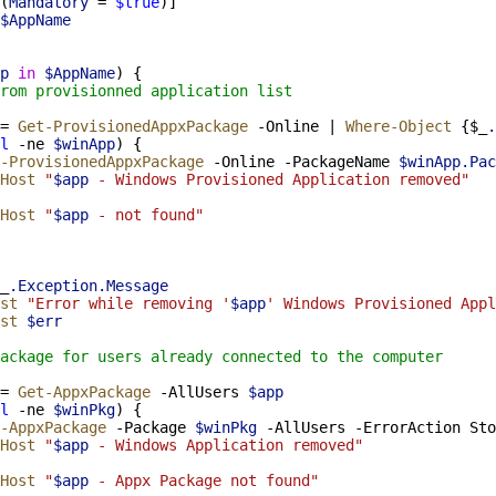
(
Mandatory
=
$true
)]
$AppName
p
in
$AppName
) {
rom provisionned application list
=
Get-ProvisionedAppxPackage
-
Online 
|
Where-Object
 {$_
.
l
-ne
$winApp
) {
-ProvisionedAppxPackage
-
Online 
-
PackageName 
$winApp.Pac
Host
"
$app
 - Windows Provisioned Application removed"
Host 
"
$app
 - not found"
_
.Exception.Message
st
"Error while removing '
$app
' Windows Provisioned Appl
st
$err
ackage for users already connected to the computer
=
Get-AppxPackage
-
AllUsers 
$app
l
-ne
$winPkg
) {
-AppxPackage
-
Package 
$winPkg
-
AllUsers 
-
ErrorAction Sto
Host
"
$app
 - Windows Application removed"
Host
"
$app
 - Appx Package not found"