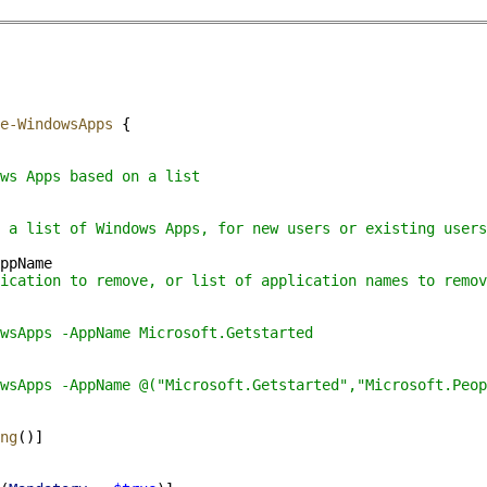
e-WindowsApps
 {
ws Apps based on a list
 a list of Windows Apps, for new users or existing users
ppName
lication to remove, or list of application names to remov
wsApps -AppName Microsoft.Getstarted
wsApps -AppName @("Microsoft.Getstarted","Microsoft.Peop
ng
()]